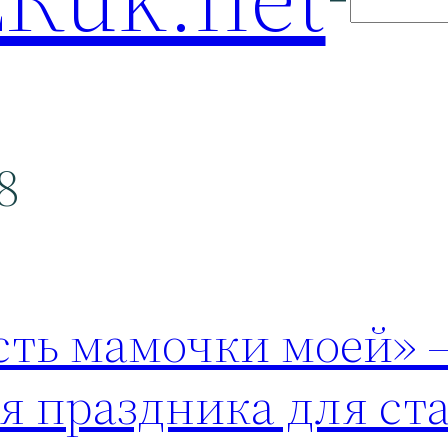
8
есть мамочки моей» 
я праздника для ст