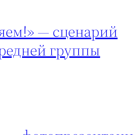
яем!» — сценарий
средней группы