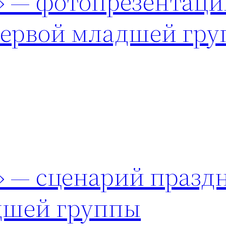
— фотопрезентаци
первой младшей гр
— сценарий празд
дшей группы