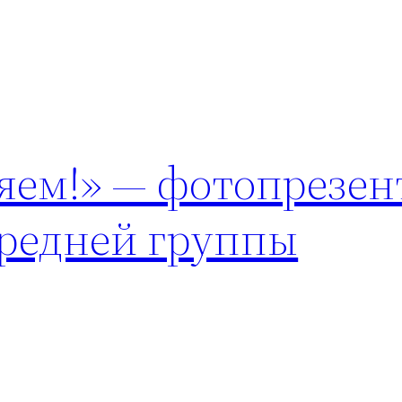
яем!» — фотопрезен
средней группы