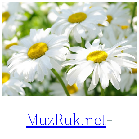
Перейти
к
содержимому
MuzRuk.net