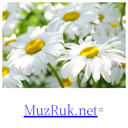
Перейти
к
содержимому
MuzRuk.net