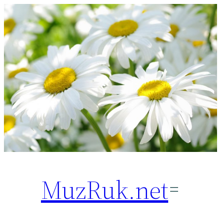
Перейти
к
содержимому
MuzRuk.net