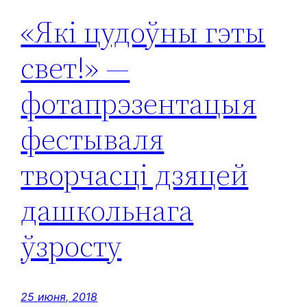
«Які цудоўны гэты
свет!» —
фотапрэзентацыя
фестываля
творчасці дзяцей
дашкольнага
ўзросту
25 июня, 2018