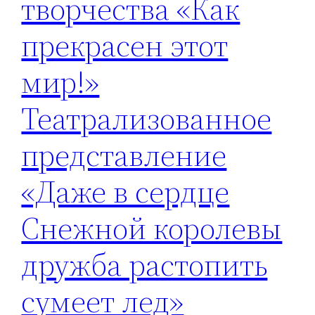
творчества «Как
прекрасен этот
мир!»
Театрализованное
представление
«Даже в сердце
Снежной королевы
дружба растопить
сумеет лед»