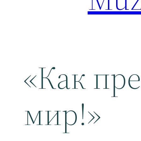
«Как пре
мир!»