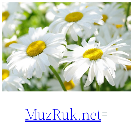
Перейти
к
содержимому
MuzRuk.net