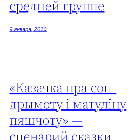
средней группе
9 января, 2020
«Казачка пра сон-
дрымоту і матуліну
пяшчоту» —
сценарий сказки