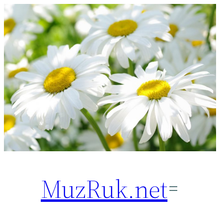
Перейти
к
содержимому
MuzRuk.net