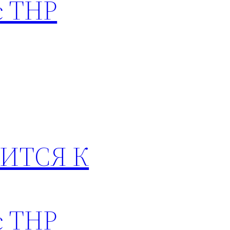
с ТНР
ИТСЯ К
с ТНР