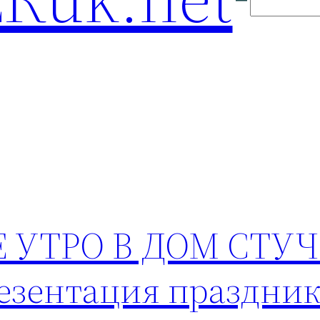
 УТРО В ДОМ СТУЧ
зентация праздник