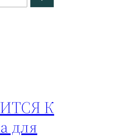
ИТСЯ К
а для