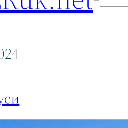
024
уси