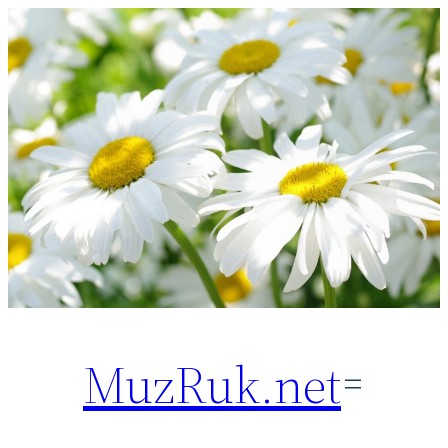
Перейти
к
содержимому
MuzRuk.net