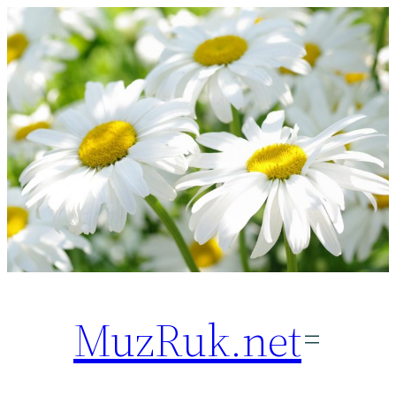
Перейти
к
содержимому
MuzRuk.net