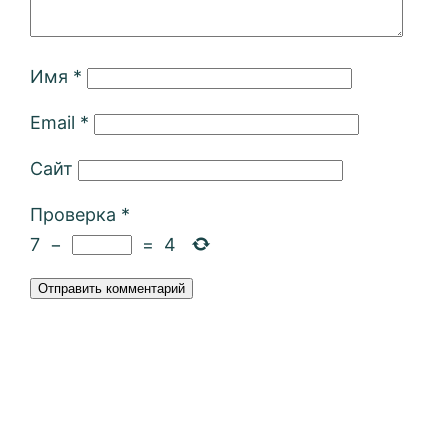
Имя
*
Email
*
Сайт
Проверка
*
7
−
=
4