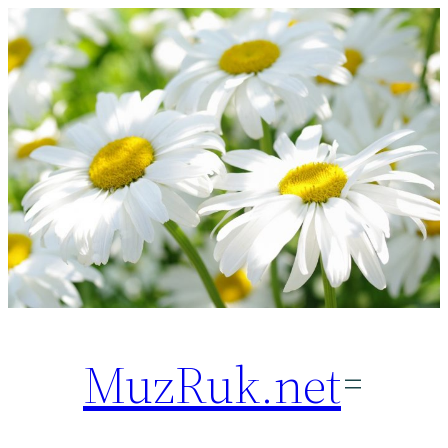
Перейти
к
содержимому
MuzRuk.net