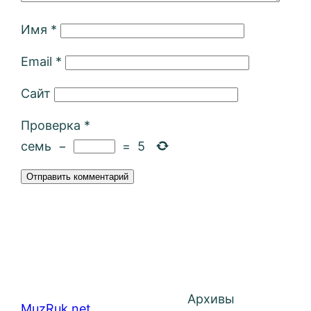
Имя
*
Email
*
Сайт
Проверка
*
семь
−
=
5
Архивы
MuzRuk.net