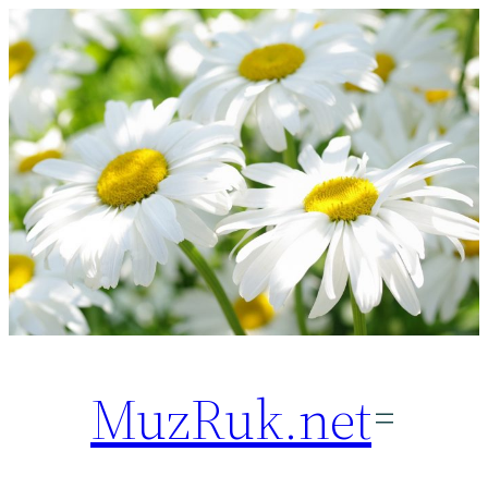
Перейти
к
содержимому
MuzRuk.net