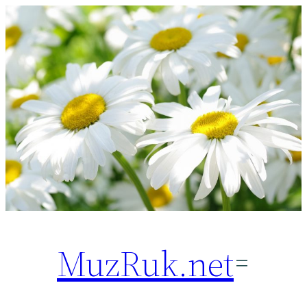
Перейти
к
содержимому
MuzRuk.net