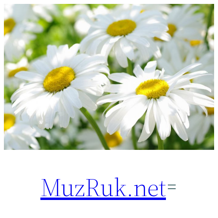
Перейти
к
содержимому
MuzRuk.net