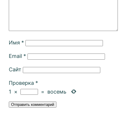
Имя
*
Email
*
Сайт
Проверка
*
1
×
=
восемь