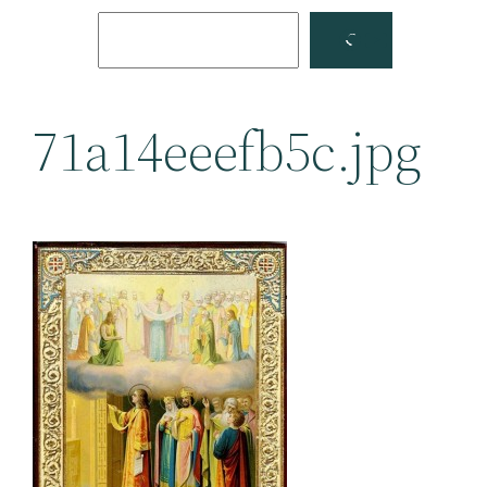
Поиск
Facebook
YouTube
71a14eeefb5c.jpg