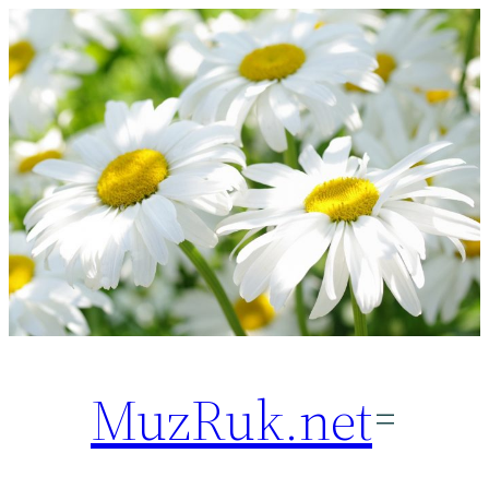
Перейти
к
содержимому
MuzRuk.net