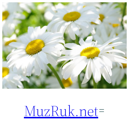
Перейти
к
содержимому
MuzRuk.net