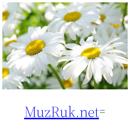
Перейти
к
содержимому
MuzRuk.net