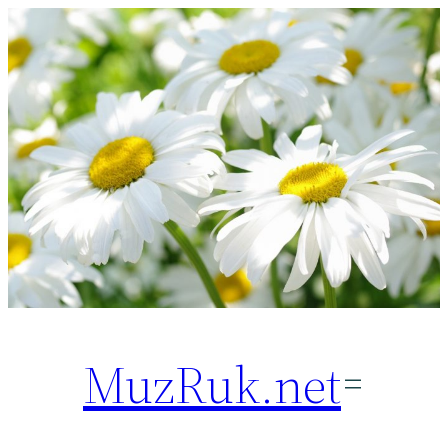
Перейти
к
содержимому
MuzRuk.net