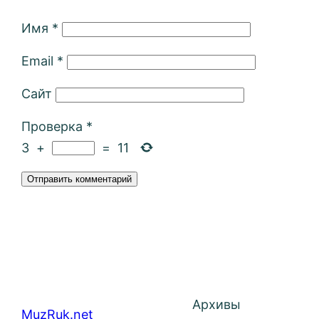
Имя
*
Email
*
Сайт
Проверка
*
3
+
=
11
Архивы
MuzRuk.net