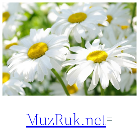
Перейти
к
содержимому
MuzRuk.net