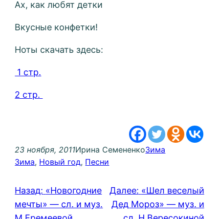
Ах, как любят детки
Вкусные конфетки!
Ноты скачать здесь:
1 стр.
2 стр.
23 ноября, 2011
Ирина Семененко
Зима
Зима
, 
Новый год
, 
Песни
Назад:
«Новогодние
Далее:
«Шел веселый
мечты» — сл. и муз.
Дед Мороз» — муз. и
М.Еремеевой
сл. Н.Вересокиной