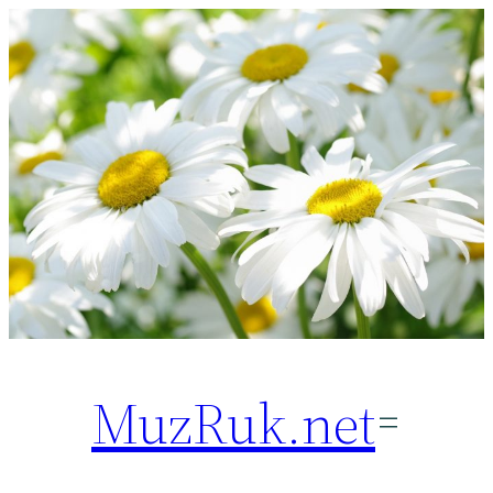
Перейти
к
содержимому
MuzRuk.net