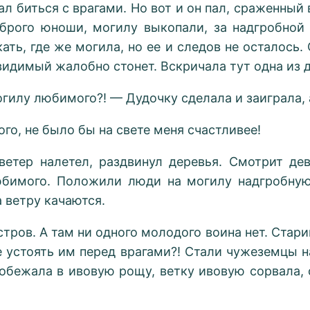
ал биться с врагами. Но вот и он пал, сраженны
брого юноши, могилу выкопали, за надгробной
ть, где же могила, но ее и следов не осталось.
евидимый жалобно стонет. Вскричала тут одна из 
огилу любимого?! — Дудочку сделала и заиграла, 
о, не было бы на свете меня счастливее!
 ветер налетел, раздвинул деревья. Смотрит д
юбимого. Положили люди на могилу надгробную 
 ветру качаются.
тров. А там ни одного молодого воина нет. Стари
ве устоять им перед врагами?! Стали чужеземцы н
побежала в ивовую рощу, ветку ивовую сорвала, 