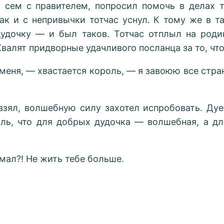
 сем с правителем, попросил помочь в делах 
ак и с непривычки тотчас уснул. К тому же в 
удочку — и был таков. Тотчас отплыл на родин
Хвалят придворные удачливого посланца за то, ч
меня, — хвастается король, — я завоюю все стр
взял, волшебную силу захотел испробовать. Дуе
оль, что для добрых дудочка — волшебная, а д
мал?! Не жить тебе больше.