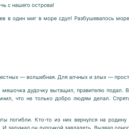
чь с нашего острова!
ев в один миг в море сдул! Разбушевалось море
честных — волшебная. Для алчных и злых — прост
з мешочка дудочку вытащил, правителю подал. В
омнил, что не только добро людям делал. Спрят
раты погибли. Кто-то из них вернулся на родин
. И задумал он дудочкой завладеть. Вызвал одно