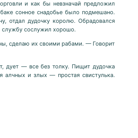
торговли и как бы невзначай предложил
табаке сонное снадобье было подмешано.
у, отдал дудочку королю. Обрадовался
то службу сослужил хорошо.
аны, сделаю их своими рабами. — Говорит
т, дует — все без толку. Пищит дудочка
ля алчных и злых — простая свистулька.