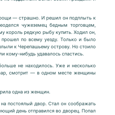
й рощи — страшно. И решил он подплыть к
реоделся чужеземец бедным торговцем,
му король редкую рыбу купить. Ходил он,
е прошел по всему уезду. Только и было
 плыли к Черепашьему острову. Но стоило
ли кому-нибудь удавалось спастись.
больше не находилось. Уже и несколько
азар, смотрит — в одном месте женщины
орила одна из женщин.
 на постоялый двор. Стал он соображать
едующий день отправился во дворец. Попал