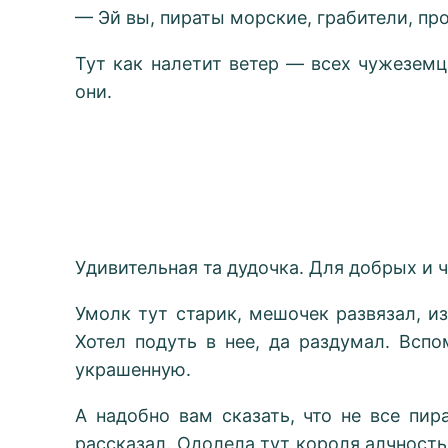
— Эй вы, пираты морские, грабители, про
Тут как налетит ветер — всех чужеземц
они.
Удивительная та дудочка. Для добрых и 
Умолк тут старик, мешочек развязал, и
Хотел подуть в нее, да раздумал. Всп
украшенную.
А надобно вам сказать, что не все пи
рассказал. Одолела тут короля алчность