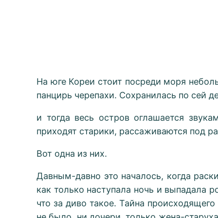
На юге Кореи стоит посреди моря небол
панцирь черепахи. Сохранилась по сей д
и тогда весь остров оглашается звука
приходят старики, рассаживаются под р
Вот одна из них.
Давным-давно это началось, когда рас
как только наступала ночь и выпадала р
что за диво такое. Тайна происходящего
не было, ни дочери, только жена-старуха