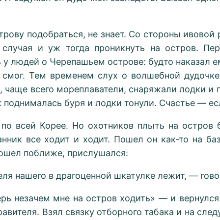
строву подобраться, не знает. Со стороны ивово
о случая и уж тогда проникнуть на остров. Пе
 у людей о Черепашьем острове: будто наказал е
е смог. Тем временем слух о волшебной дудочк
, чаще всего мореплаватели, снаряжали лодки и
к поднималась буря и лодки тонули. Счастье — ес
 по всей Корее. Но охотников плыть на остров 
анник все ходит и ходит. Пошел он как-то на б
ошел поближе, прислушался:
ля нашего в драгоценной шкатулке лежит, — гов
рь незачем мне на остров ходить» — и вернулся
равителя. Взял связку отборного табака и на сл