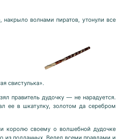
, накрыло волнами пиратов, утонули все
ая свистулька».
зял правитель дудочку — не нарадуется.
ал ее в шкатулку, золотом да серебром
у и королю своему о волшебной дудочке
го из подданных. Велел всеми правдами и