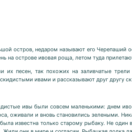
ьшой остров, недаром называют его Черепаший о
ень на острове ивовая роща, летом туда прилетаю
ми их песен, так похожих на заливчатые трели
аскидистыми ивами и рассказывают друг другу ск
кидистые ивы были совсем маленькими: днем иво
оса, оживали и вновь становились зелеными. Ника
 была известна только старому рыбаку. Не один в
. Жили они в мире и согласии. Рыбацкая лодка да