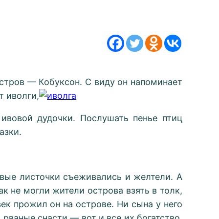
стров — Кобуксон. С виду он напоминает
т иволги,
 ивовой дудочки. Послушать пенье птиц
азки.
вые листочки съеживались и желтели. А
к не могли жители острова взять в толк,
ек прожил он на острове. Ни сына у него
 рваные снасти — вот и все их богатство.