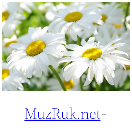
Перейти
к
содержимому
MuzRuk.net