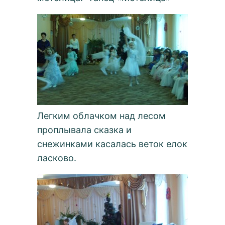
Легким облачком над лесом
проплывала сказка и
снежинками касалась веток елок
ласково.