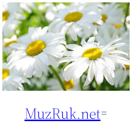
Перейти
к
содержимому
MuzRuk.net