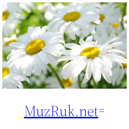
Перейти
к
содержимому
MuzRuk.net