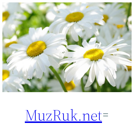
Перейти
к
содержимому
MuzRuk.net