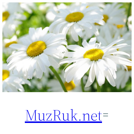
Перейти
к
содержимому
MuzRuk.net