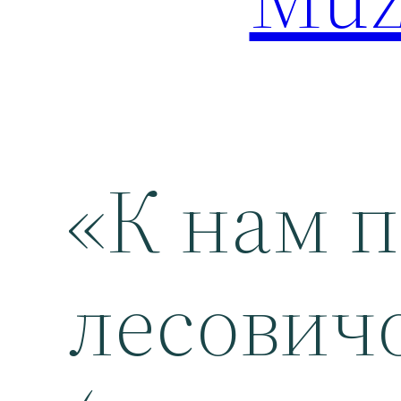
«К нам 
лесович