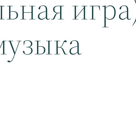
льная игра
музыка