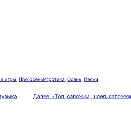
е игры
, 
Про осень
Игротека
, 
Осень
, 
Песни
музыка
Далее:
«Топ, сапожки, шлеп, сапожк