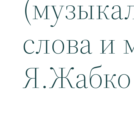
(музыка
слова и 
Я.Жабко