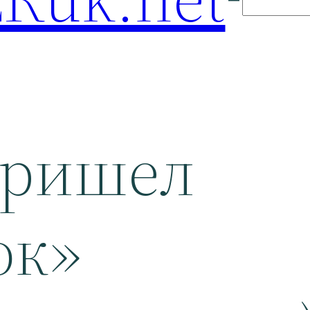
пришел
ок»