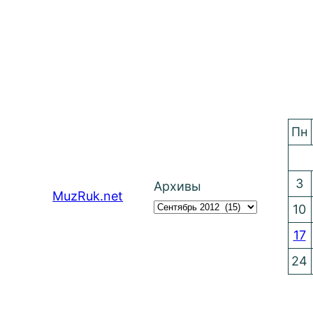
Пн
3
Архивы
MuzRuk.net
10
17
24