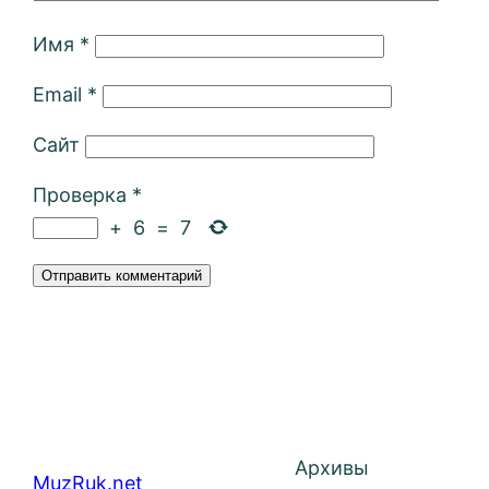
Имя
*
Email
*
Сайт
Проверка
*
+
6
=
7
Архивы
MuzRuk.net