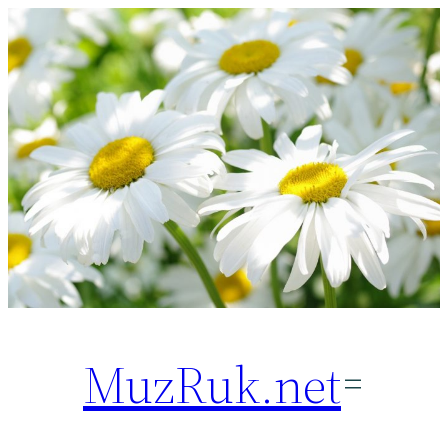
Перейти
к
содержимому
MuzRuk.net