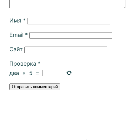
Имя
*
Email
*
Сайт
Проверка
*
два
×
5
=