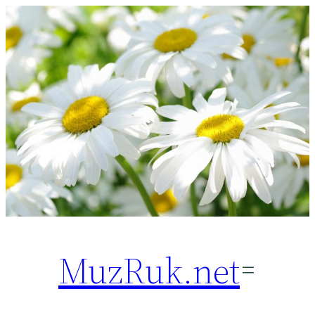
Перейти
к
содержимому
MuzRuk.net