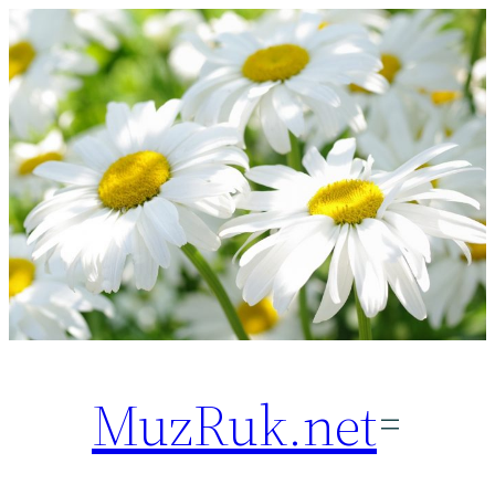
Перейти
к
содержимому
MuzRuk.net