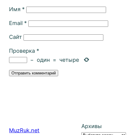
Имя
*
Email
*
Сайт
Проверка
*
−
один
=
четыре
Архивы
MuzRuk.net