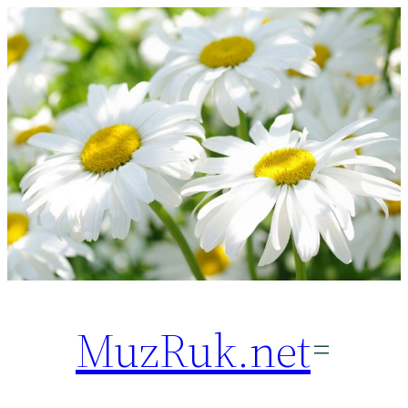
Перейти
к
содержимому
MuzRuk.net