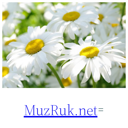
Перейти
к
содержимому
MuzRuk.net