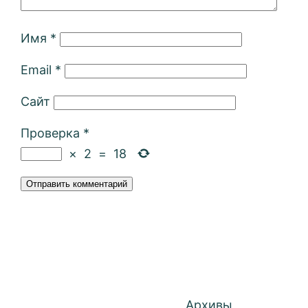
Имя
*
Email
*
Сайт
Проверка
*
×
2
=
18
Архивы