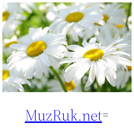
Перейти
к
содержимому
MuzRuk.net