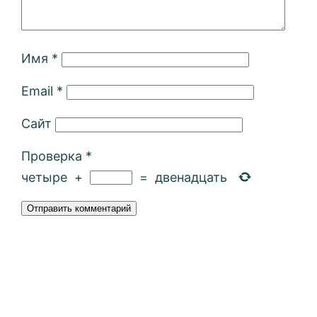
Имя
*
Email
*
Сайт
Проверка
*
четыре
+
=
двенадцать