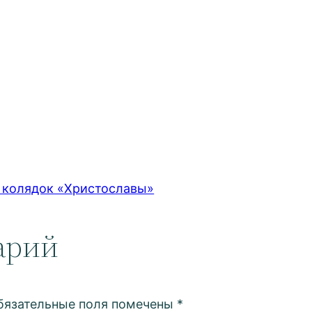
 колядок «Христославы»
арий
бязательные поля помечены
*