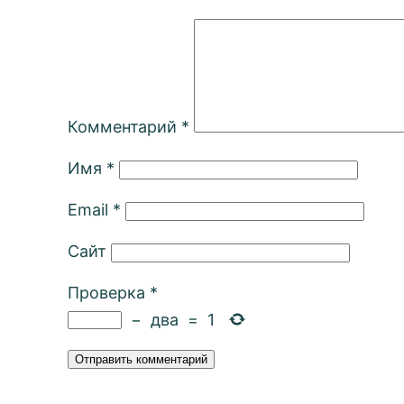
Комментарий
*
Имя
*
Email
*
Сайт
Проверка
*
−
два
=
1