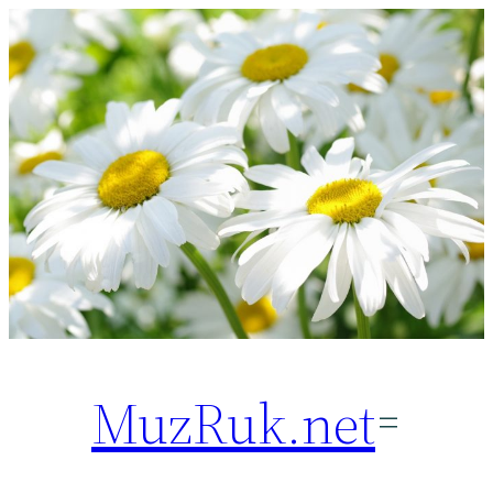
Перейти
к
содержимому
MuzRuk.net