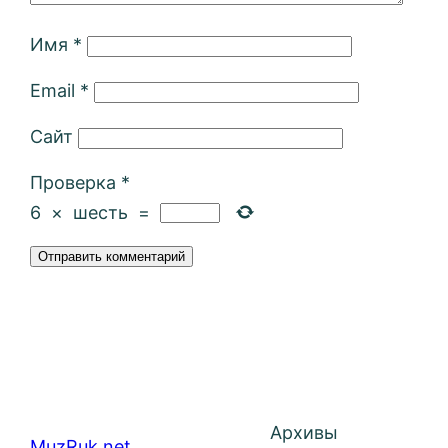
Имя
*
Email
*
Сайт
Проверка
*
6
×
шесть
=
Архивы
MuzRuk.net