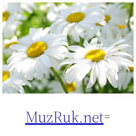
Перейти
к
содержимому
MuzRuk.net