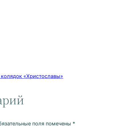
 колядок «Христославы»
арий
бязательные поля помечены
*