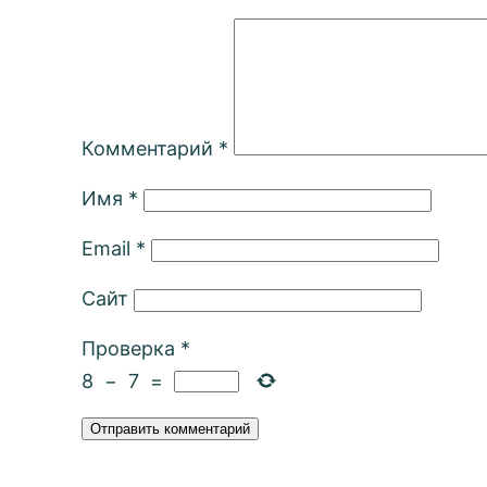
Комментарий
*
Имя
*
Email
*
Сайт
Проверка
*
8
−
7
=