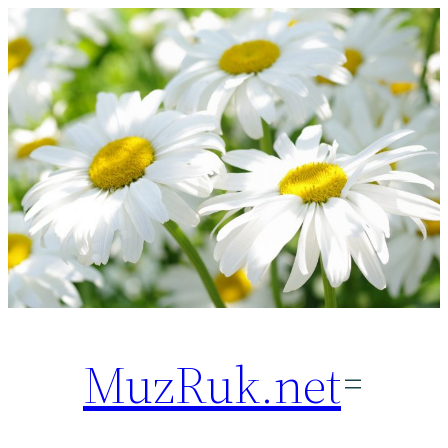
Перейти
к
содержимому
MuzRuk.net