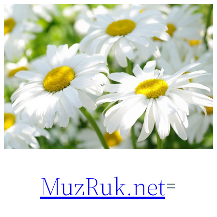
Перейти
к
содержимому
MuzRuk.net