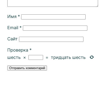
Имя
*
Email
*
Сайт
Проверка
*
шесть
×
=
тридцать шесть