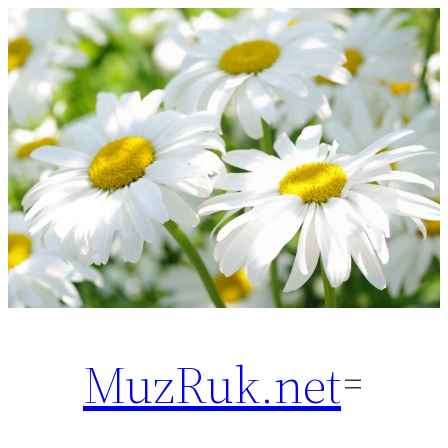
Перейти
к
содержимому
MuzRuk.net