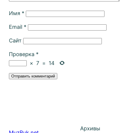
Имя
*
Email
*
Сайт
Проверка
*
×
7
=
14
Архивы
MuzRuk.net