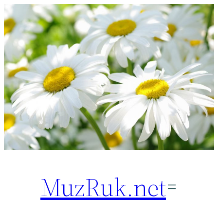
Перейти
к
содержимому
MuzRuk.net