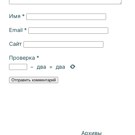
Имя
*
Email
*
Сайт
Проверка
*
−
два
=
два
Архивы