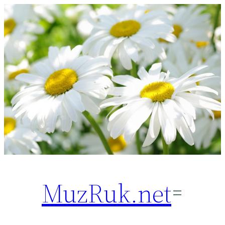
Перейти
к
содержимому
MuzRuk.net