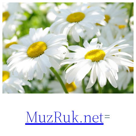
Перейти
к
содержимому
MuzRuk.net