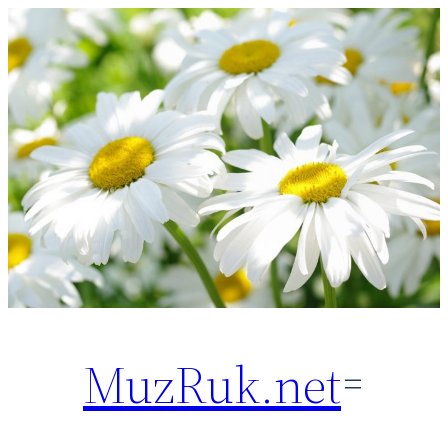
Перейти
к
содержимому
MuzRuk.net