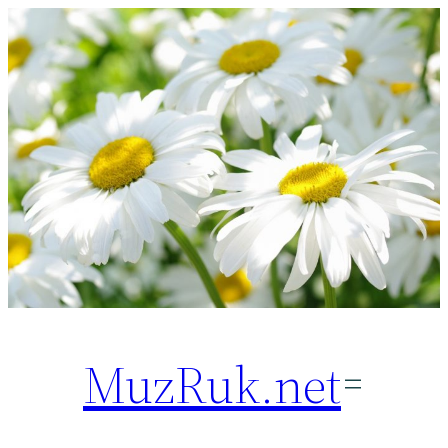
Перейти
к
содержимому
MuzRuk.net