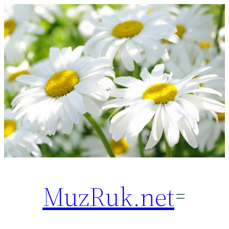
Перейти
к
содержимому
MuzRuk.net