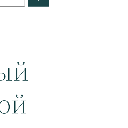
ый
ой