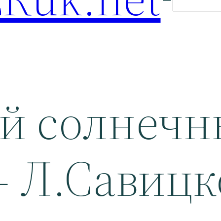
й солнечн
— Л.Савицк