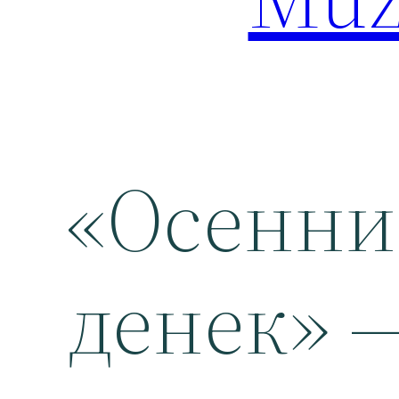
«Осенни
денек» 