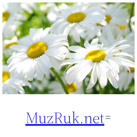
Перейти
к
содержимому
MuzRuk.net